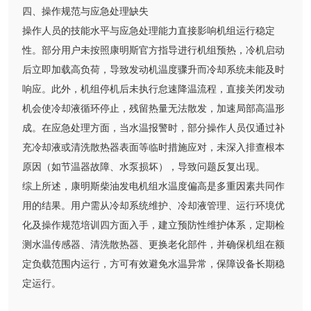
四、操作规范与应急处理缺失
操作人员的技能水平与应急处理能力直接影响机组运行稳定
性。部分用户未按照康明斯官方指导进行机组预热，冷机启动
后立即加载高负荷，导致发动机温度骤升而冷却系统未能及时
响应。此外，机组停机后未执行怠速降温流程，直接关闭发动
机会使冷却液循环停止，残留热量无法散发，加速局部高温形
成。在应急处理方面，当水温报警时，部分操作人员仅通过补
充冷却液或清洗散热器表面等临时措施应对，未深入排查根本
原因（如节温器故障、水泵损坏），导致问题反复出现。
综上所述，康明斯柴油发电机组水温度偏高是多重因素共同作
用的结果。用户需从冷却系统维护、冷却液管理、运行环境优
化及操作规范培训四方面入手，建立预防性维护体系，定期检
测水温传感器、清洗散热器、更换老化部件，并确保机组在额
定负载范围内运行，方可有效避免水温异常，保障设备长期稳
定运行。