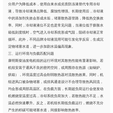
分用户为降低成本，使用自来水或劣质防冻液替代专用冷却
液，导致冷却液沸点降低、腐蚀性增强。长期使用后，冷却液
中的添加剂失效会形成水垢，堵塞散热器管路，降低热交换效
率。同时，冷却液液位不足也是常见问题，当液位低于膨胀水
箱低刻度线时，空气进入冷却系统形成气阻，阻碍冷却液正常
循环。此外，不同品牌冷却液混用可能引发化学反应，生成沉
淀物堵塞水道，进一步加剧水温偏高现象。
三、运行环境与负载匹配问题
康明斯柴油发电机组的运行环境对其散热性能有显著影响。若
机组安装于通风不良的密闭空间，或周围存在热源（如锅炉、
烘箱），环境温度过高会削弱散热器对流散热效果。同时，机
组进风口被杂物堵塞，或排风通道设计不合理导致热风回流，
均会形成局部高温区。在负载方面，长期超负荷运行会使发动
机燃烧室温度过高，冷却系统负荷加大，若散热能力不足，水
温必然快速攀升。反之，若机组长期低负载运行，燃烧不充分
产生的积碳可能堵塞水道，间接影响散热效率。