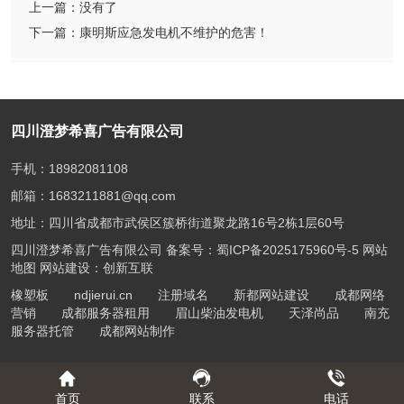
上一篇：
没有了
下一篇：
康明斯应急发电机不维护的危害！
四川澄梦希喜广告有限公司
手机：18982081108
邮箱：1683211881@qq.com
地址：四川省成都市武侯区簇桥街道聚龙路16号2栋1层60号
四川澄梦希喜广告有限公司 备案号：
蜀ICP备2025175960号-5
网站
地图
网站建设：创新互联
橡塑板
ndjierui.cn
注册域名
新都网站建设
成都网络
营销
成都服务器租用
眉山柴油发电机
天泽尚品
南充
服务器托管
成都网站制作
首页
联系
电话