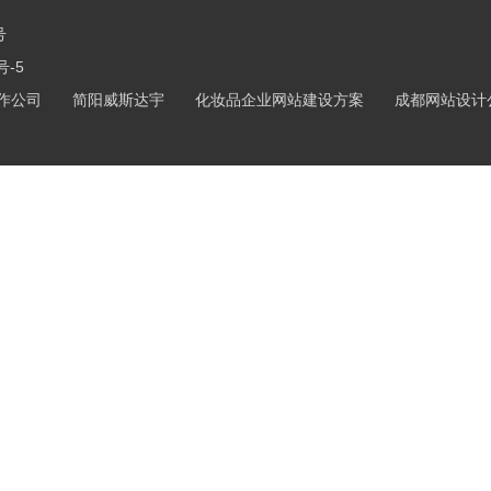
号
号-5
作公司
简阳威斯达宇
化妆品企业网站建设方案
成都网站设计