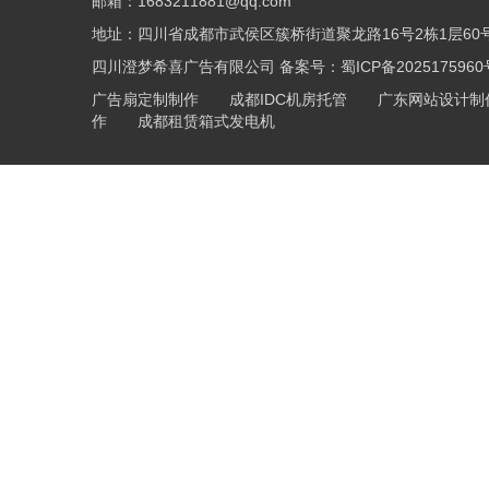
邮箱：1683211881@qq.com
地址：四川省成都市武侯区簇桥街道聚龙路16号2栋1层60
四川澄梦希喜广告有限公司 备案号：
蜀ICP备2025175960
广告扇定制制作
成都IDC机房托管
广东网站设计制
作
成都租赁箱式发电机