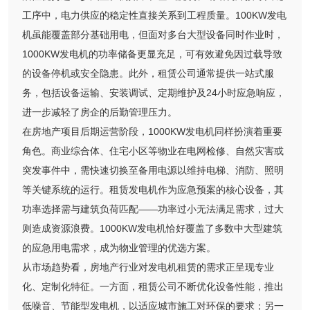
工序中，电力供应的稳定性直接关系到工程质量。100KW发电
机虽能覆盖部分基础用电，但面对多台大型设备同时作业时，
1000KW发电机的功率储备更显充足，可有效避免因过载导致
的设备停机或安全隐患。此外，租赁公司通常提供一站式服
务，包括设备运输、安装调试、定期维护及24小时应急响应，
进一步减轻了房企的后勤管理压力。
在房地产项目后期运营阶段，1000KW发电机同样扮演着重要
角色。商业综合体、住宅小区等物业在电网检修、自然灾害或
突发事件中，需快速切换至备用电源以维持电梯、消防、照明
等关键系统的运行。租赁发电机作为应急预案的核心设备，其
功率选择需与建筑负荷匹配——功率过小无法满足需求，过大
则造成资源浪费。1000KW发电机恰好覆盖了多数中大型建筑
的应急用电需求，成为物业管理的优选方案。
从市场趋势看，房地产行业对发电机租赁的需求正呈现专业
化、定制化特征。一方面，租赁公司不断优化设备性能，推出
低噪音、节能型发电机，以适应城市施工对环保的要求；另一