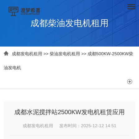
成都柴油发电机租用

成都发电机租用
>>
柴油发电机租用
>>
成都500KW-2500KW柴
油发电机

成都水泥搅拌站2500KW发电机租赁应用
成都发电机租用 发布时间：2025-12-12 14:51