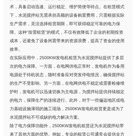
术，具备启动迅速、运行稳定、维护简便等特点。在租赁模式
下，水泥搅拌站无需承担高额的设备购置费用，只需根据实际
生产需求，灵活选择租赁期限，即可获得稳定可靠的电力保
障。这种“按需租赁”的模式，不仅有效降低了企业的初期投资
成本，还避免了设备闲置带来的资源浪费，提高了资金的使用
效率。
在实际应用中，2500KW发电机租赁为水泥搅拌站提供了多层
次的电力保障。一方面，在电网供电正常时，发电机作为备用
电源处于待机状态，随时准备应对突发停电情况，确保搅拌站
的生产不受影响。另一方面，在电网供电不稳定或需要检修维
护时，发电机可以迅速切换为主电源，为搅拌站提供持续稳定
的电力，保障生产的连续进行。此外，对于一些偏远地区或电
力基础设施薄弱的施工现场，2500KW发电机租赁更是成为了
水泥搅拌站不可或缺的电力解决方案。
除了电力保障功能外，2500KW发电机租赁还为水泥搅拌站带
来了其他方面的优势。例如，专业的租赁公司通常会提供全方